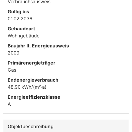
Verbrauchs­ausweis
Gültig bis
01.02.2036
Gebäudeart
Wohngebäude
Baujahr lt. Energieausweis
2009
Primärenergieträger
Gas
Endenergie­verbrauch
48,90 kWh/(m²·a)
Energie­effizienz­klasse
A
Objekt­beschreibung