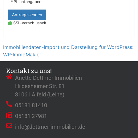
* Pflichtangaben
Anfrage senden
SSL-verschlüsselt
Immobiliendaten-Import und Darstellung für WordPress:
WP-ImmoMakler
Kontakt zu uns!
Anette Dettmer Immobilien
Hildesheimer Str. 81
31061 Alfeld (Leine)
05181 81410
05181 27981
info@dettmer-immobilien.de