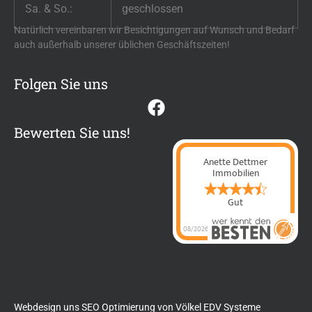
Sa. & So.:
geschlossen
Natürlich vereinbaren wir Besichtigungen auf Wunsch und Bedarf
auch außerhalb unserer üblichen Geschäftszeiten!
Folgen Sie uns
Bewerten Sie uns!
Anette Dettmer
Immobilien
Gut
08/2026
Anette Dettmer
Immobilien
hat
4.4
von
5
Sternen |
60
Anette Dettmer
Immobilien
Bewertungen
auf
werkenntdenBESTEN.de
Webdesign uns SEO Optimierung von
Völkel EDV Systeme