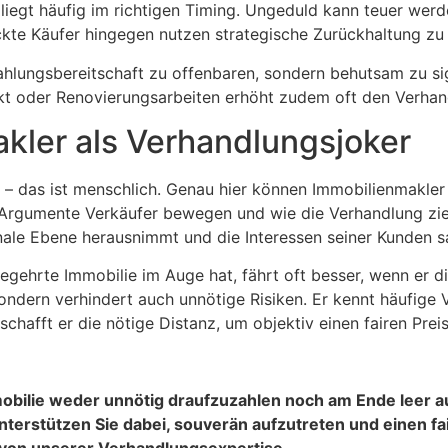
liegt häufig im richtigen Timing. Ungeduld kann teuer werd
ckte Käufer hingegen nutzen strategische Zurückhaltung zu 
Zahlungsbereitschaft zu offenbaren, sondern behutsam zu sig
punkt oder Renovierungsarbeiten erhöht zudem oft den Verha
Makler als Verhandlungsjoker
l – das ist menschlich. Genau hier können Immobilienmakler 
Argumente Verkäufer bewegen und wie die Verhandlung ziel
onale Ebene herausnimmt und die Interessen seiner Kunden sac
egehrte Immobilie im Auge hat, fährt oft besser, wenn er d
ondern verhindert auch unnötige Risiken. Er kennt häufige 
chafft er die nötige Distanz, um objektiv einen fairen Prei
mmobilie weder unnötig draufzuzahlen noch am Ende leer
nterstützen Sie dabei, souverän aufzutreten und einen fai