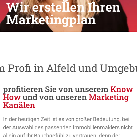
Wir erstellen Ihren
Marketingplan
b
o
I
m
m
i
m
Profi
in
Alfeld
und
Umgeb
profitieren Sie von unserem
Know
How
und von unseren
Marketing
Kanälen
In der heutigen Zeit ist es von großer Bedeutung, bei
der Auswahl des passenden Immobilienmaklers nicht
allein auf Ihr Bauchgefühl zu vertrauen, denn der