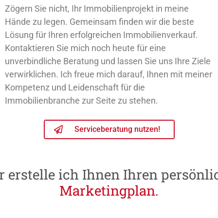
Zögern Sie nicht, Ihr Immobilienprojekt in meine
Hände zu legen. Gemeinsam finden wir die beste
Lösung für Ihren erfolgreichen Immobilienverkauf.
Kontaktieren Sie mich noch heute für eine
unverbindliche Beratung und lassen Sie uns Ihre Ziele
verwirklichen. Ich freue mich darauf, Ihnen mit meiner
Kompetenz und Leidenschaft für die
Immobilienbranche zur Seite zu stehen.
Serviceberatung nutzen!
r
erstelle
ich
Ihnen
Ihren
persönli
M
a
r
k
e
t
i
n
g
p
l
a
n
.