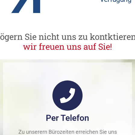
ögern
Sie
nicht
uns
zu
kontktieren
w
i
r
f
r
e
u
e
n
u
n
s
a
u
f
S
i
e
!
Per Telefon
Zu unserern Bürozeiten erreichen Sie uns