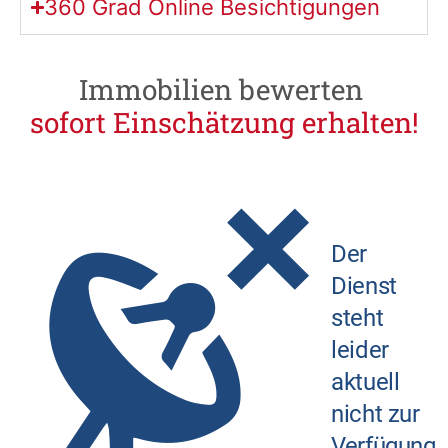
360 Grad Online Besichtigungen
Immobilien
bewerten
s
o
f
o
r
t
E
i
n
s
c
h
ä
t
z
u
n
g
e
r
h
a
l
t
e
n
!