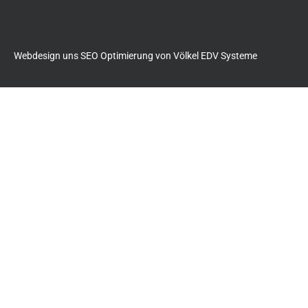
60
Anette Dettmer
Immobilien
Bewertungen
auf
werkenntdenBESTEN.de
Webdesign uns SEO Optimierung von
Völkel EDV Systeme