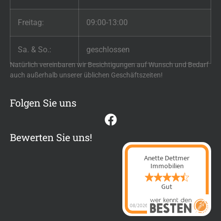
Freitag:
09:00-13:00
Sa. & So.:
geschlossen
Natürlich vereinbaren wir Besichtigungen auf Wunsch und Bedarf
auch außerhalb unserer üblichen Geschäftszeiten!
Folgen Sie uns
Bewerten Sie uns!
Anette Dettmer
Immobilien
Gut
08/2026
Anette Dettmer
Immobilien
hat
4.4
von
5
Sternen |