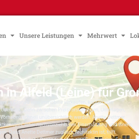
en
Unsere Leistungen
Mehrwert
Lo
in Alfeld (Leine) für Gr
 wer in Gronau eine Immobilie verkaufen, kaufen oder
 Überblick. Denn zwischen Preisvorstellungen, Unterlagen,
Vorhaben schnell unübersichtlich werden. Anette Dettmer
rktkenntnis, einer nachvollziehbaren Einschätzung und einem
. Dass Anette Dettmer zugleich Architektin ist, hilft