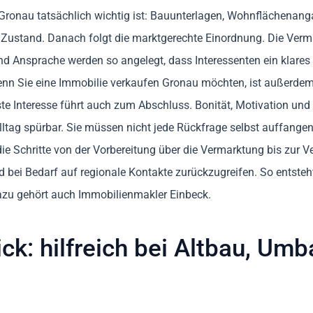
in Gronau tatsächlich wichtig ist: Bauunterlagen, Wohnflächenan
 Zustand. Danach folgt die marktgerechte Einordnung. Die Verm
 Ansprache werden so angelegt, dass Interessenten ein klare
n Sie eine Immobilie verkaufen Gronau möchten, ist außerdem F
rste Interesse führt auch zum Abschluss. Bonität, Motivation un
lltag spürbar. Sie müssen nicht jede Rückfrage selbst auffange
e Schritte von der Vorbereitung über die Vermarktung bis zur V
d bei Bedarf auf regionale Kontakte zurückzugreifen. So entsteht
azu gehört auch Immobilienmakler Einbeck.
ick: hilfreich bei Altbau, Um