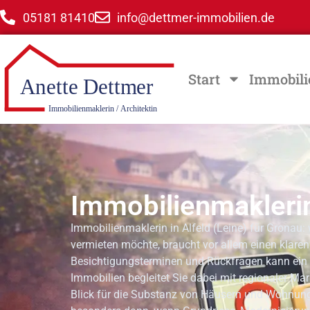
05181 81410
info@dettmer-immobilien.de
Start
Immobili
Immobilienmaklerin 
Immobilienmaklerin in Alfeld (Leine) für Gronau:
vermieten möchte, braucht vor allem einen klaren
Besichtigungsterminen und Rückfragen kann ein 
Immobilien begleitet Sie dabei mit regionaler Ma
Blick für die Substanz von Häusern und Wohnungen