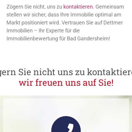
Zögern Sie nicht, uns zu
kontaktieren
. Gemeinsam
stellen wir sicher, dass Ihre Immobilie optimal am
Markt positioniert wird. Vertrauen Sie auf Dettmer
Immobilien – Ihr Experte für die
Immobilienbewertung für Bad Gandersheim!
gern
Sie
nicht
uns
zu
kontaktier
w
i
r
f
r
e
u
e
n
u
n
s
a
u
f
S
i
e
!