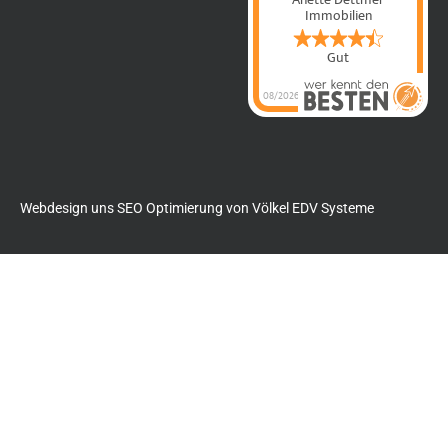
Immobilien
Gut
08/2026
Anette Dettmer
Immobilien
hat
4.4
von
5
Sternen |
60
Anette Dettmer
Immobilien
Bewertungen
auf
werkenntdenBESTEN.de
Webdesign uns SEO Optimierung von
Völkel EDV Systeme