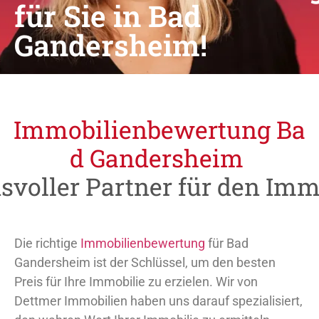
für Sie in Bad
Gandersheim!
I
m
m
o
b
i
l
i
e
n
b
e
w
e
r
t
u
n
g
B
a
d
G
a
n
d
e
r
s
h
e
i
m
svoller
Partner
für
den
Imm
Die richtige
Immobilienbewertung
für Bad
Gandersheim ist der Schlüssel, um den besten
Preis für Ihre Immobilie zu erzielen. Wir von
Dettmer Immobilien haben uns darauf spezialisiert,