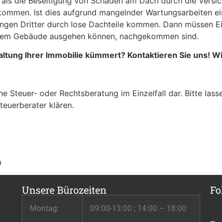
e als die Beseitigung von Schäden am Dach durch die Versi
ommen. Ist dies aufgrund mangelnder Wartungsarbeiten ein
gen Dritter durch lose Dachteile kommen. Dann müssen Ei
n dem Gebäude ausgehen können, nachgekommen sind.
ltung Ihrer Immobilie kümmert? Kontaktieren Sie uns! Wi
ine Steuer- oder Rechtsberatung im Einzelfall dar. Bitte las
teuerberater klären.
m
Unsere Bürozeiten
Fo
Montag:
09:00-13:00 ; 14:00 – 18:00