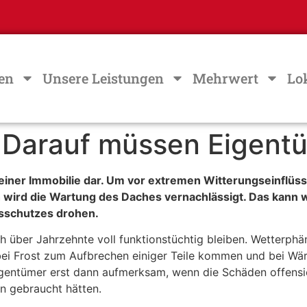
en
Unsere Leistungen
Mehrwert
Lo
Darauf müssen Eigent
l einer Immobilie dar. Um vor extremen Witterungseinflüs
 wird die Wartung des Daches vernachlässigt. Das kann
gsschutzes drohen.
h über Jahrzehnte voll funktionstüchtig bleiben. Wetterph
bei Frost zum Aufbrechen einiger Teile kommen und bei Wä
entümer erst dann aufmerksam, wenn die Schäden offensicht
n gebraucht hätten.