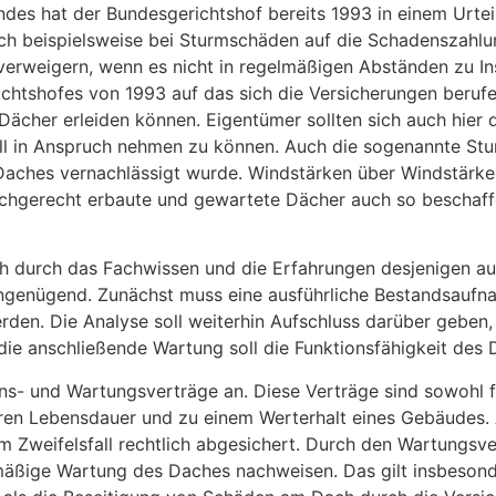
es hat der Bundesgerichtshof bereits 1993 in einem Urtei
 sich beispielsweise bei Sturmschäden auf die Schadenszah
 verweigern, wenn es nicht in regelmäßigen Abständen zu 
richtshofes von 1993 auf das sich die Versicherungen ber
 Dächer erleiden können. Eigentümer sollten sich auch hie
all in Anspruch nehmen zu können. Auch die sogenannte Stu
aches vernachlässigt wurde. Windstärken über Windstärke 8
achgerecht erbaute und gewartete Dächer auch so beschaffe
ch durch das Fachwissen und die Erfahrungen desjenigen au
 ungenügend. Zunächst muss eine ausführliche Bestandsaufn
rden. Die Analyse soll weiterhin Aufschluss darüber gebe
 die anschließende Wartung soll die Funktionsfähigkeit des
s- und Wartungsverträge an. Diese Verträge sind sowohl fü
ren Lebensdauer und zu einem Werterhalt eines Gebäudes. A
im Zweifelsfall rechtlich abgesichert. Durch den Wartungs
äßige Wartung des Daches nachweisen. Das gilt insbesond