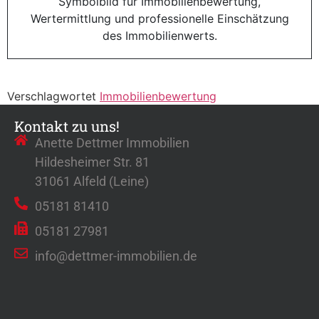
Verschlagwortet
Immobilienbewertung
Kontakt zu uns!
Anette Dettmer Immobilien
Hildesheimer Str. 81
31061 Alfeld (Leine)
05181 81410
05181 27981
info@dettmer-immobilien.de