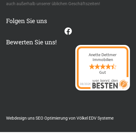
auch außerhalb unserer üblichen Geschäftszeiten!
Folgen Sie uns
Bewerten Sie uns!
Anette Dettmer
Immobilien
Gut
08/2026
Anette Dettmer
Immobilien
hat
4.4
von
5
Sternen |
60
Anette Dettmer
Immobilien
Bewertungen
auf
werkenntdenBESTEN.de
Webdesign uns SEO Optimierung von
Völkel EDV Systeme