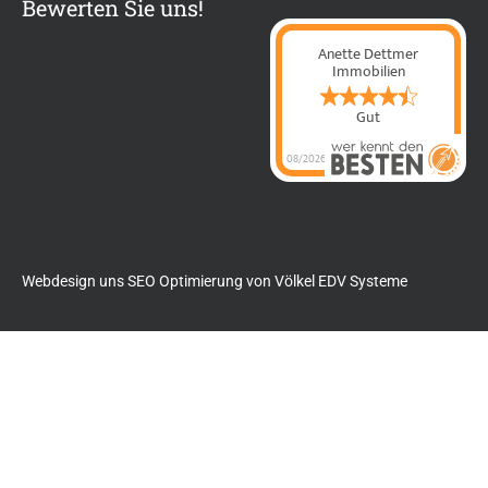
Bewerten Sie uns!
Anette Dettmer
Immobilien
Gut
08/2026
Anette Dettmer
Immobilien
hat
4.4
von
5
Sternen |
60
Anette Dettmer
Immobilien
Bewertungen
auf
werkenntdenBESTEN.de
Webdesign uns SEO Optimierung von
Völkel EDV Systeme