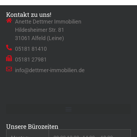
Kontakt zu uns!
Anette Dettmer Immobilien
Hildesheimer Str. 81
31061 Alfeld (Leine)
05181 81410
05181 27981
info@dettmer-immobilien.de
Unsere Bürozeiten