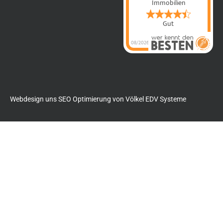
Immobilien
Gut
08/2026
Anette Dettmer
Immobilien
hat
4.4
von
5
Sternen |
60
Anette Dettmer
Immobilien
Bewertungen
auf
werkenntdenBESTEN.de
Webdesign uns SEO Optimierung von
Völkel EDV Systeme