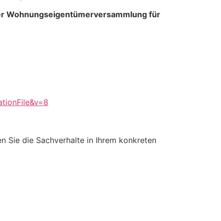
g der Wohnungseigentümerversammlung für
tionFile&v=8
sen Sie die Sachverhalte in Ihrem konkreten