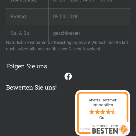
Freitag:
09:00-13:00
Sa. & So.:
geschlossen
Natürlich vereinbaren wir Besichtigungen auf Wunsch und Bedarf
auch außerhalb unserer üblichen Geschäftszeiten!
Folgen Sie uns
Bewerten Sie uns!
Anette Dettmer
Immobilien
Gut
08/2026
Anette Dettmer
Immobilien
hat
4.4