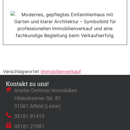
Verschlagwortet
Immobilienverkauf
Kontakt zu uns!
Anette Dettmer Immobilien
Hildesheimer Str. 81
31061 Alfeld (Leine)
05181 81410
05181 27981