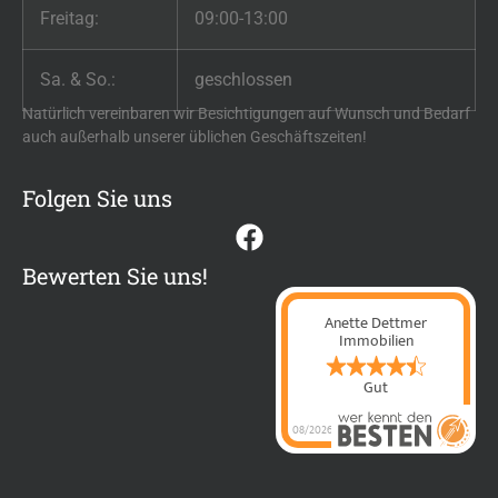
Freitag:
09:00-13:00
Sa. & So.:
geschlossen
Natürlich vereinbaren wir Besichtigungen auf Wunsch und Bedarf
auch außerhalb unserer üblichen Geschäftszeiten!
Folgen Sie uns
Bewerten Sie uns!
Anette Dettmer
Immobilien
Gut
08/2026
Anette Dettmer
Immobilien
hat
4.4
von
5
Sternen |
60
Anette Dettmer
Immobilien
Bewertungen