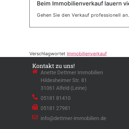
Beim Immobilienverkauf lauern vi
Gehen Sie den Verkauf professionell an.
Verschlagwortet
Immobilienverkauf
Kontakt zu uns!
Anette Dettmer Immobilien
Hildesheimer Str. 81
31061 Alfeld (Leine)
05181 81410
05181 27981
info@dettmer-immobilien.de