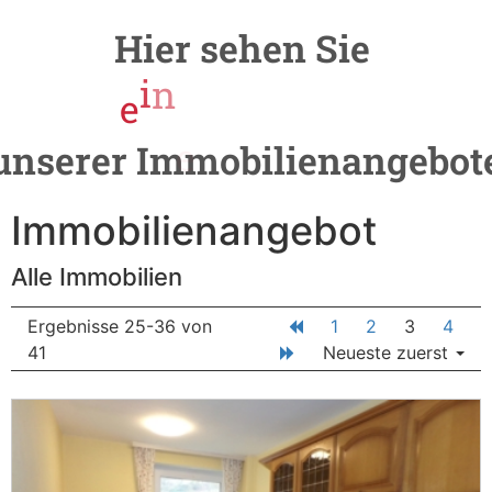
Hier
sehen
Sie
e
i
n
e
A
u
s
w
a
h
l
unserer
Immobilienangebot
Immobilien­angebot
Alle Immobilien
Ergebnisse 25-36 von
1
2
3
4
41
Neueste zuerst