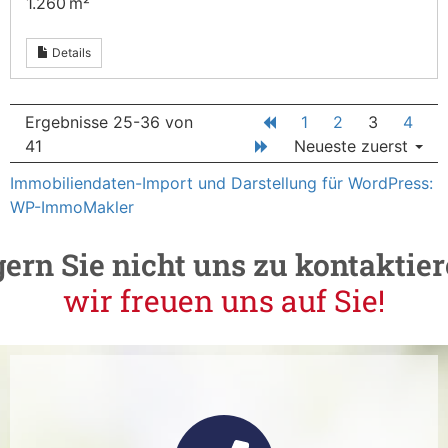
1.260 m²
Details
Ergebnisse 25-36 von
1
2
3
4
41
Neueste zuerst
Immobiliendaten-Import und Darstellung für WordPress:
WP-ImmoMakler
gern
Sie
nicht
uns
zu
kontaktier
r
i
r
f
w
e