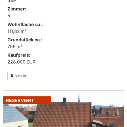
539
Zimmer:
5
Wohnfläche ca.:
111,82 m²
Grund­stück ca.:
756 m²
Kaufpreis:
228.000 EUR
Details
RESERVIERT