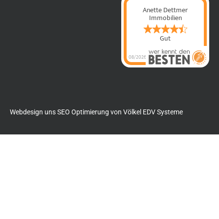
Anette Dettmer
Immobilien
Gut
08/2026
Anette Dettmer
Immobilien
hat
4.4
von
5
Sternen |
60
Anette Dettmer
Immobilien
Bewertungen
auf
werkenntdenBESTEN.de
Webdesign uns SEO Optimierung von
Völkel EDV Systeme