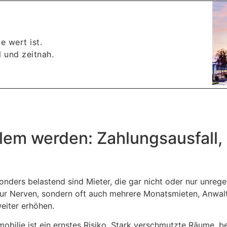
e wert ist.
 und zeitnah.
em werden: Zahlungsausfall,
esonders belastend sind Mieter, die gar nicht oder nur unr
 nur Nerven, sondern oft auch mehrere Monatsmieten, Anwal
eiter erhöhen.
ilie ist ein ernstes Risiko. Stark verschmutzte Räume, b