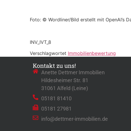
Foto: © Wordliner/Bild erstellt mit OpenAI’s Da
INV_IVT_8
Verschlagwortet
Immobilienbewertung
Kontakt zu uns!
Anette Dettmer Immobilien
Hildesheimer Str. 81
31061 Alfeld (Leine)
05181 81410
05181 27981
info@dettmer-immobilien.de