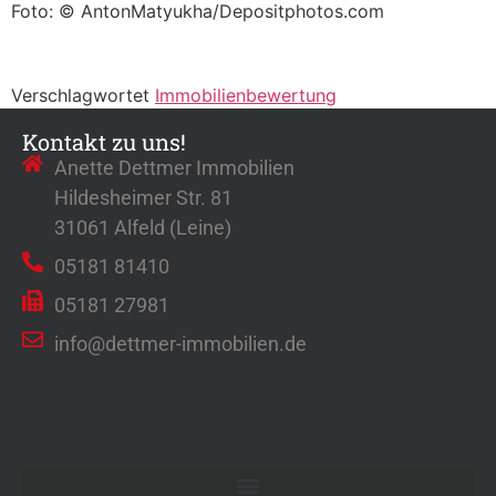
Foto: © AntonMatyukha/Depositphotos.com
Verschlagwortet
Immobilienbewertung
Kontakt zu uns!
Anette Dettmer Immobilien
Hildesheimer Str. 81
31061 Alfeld (Leine)
05181 81410
05181 27981
info@dettmer-immobilien.de