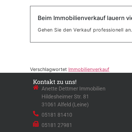
Beim Immobilienverkauf lauern vi
Gehen Sie den Verkauf professionell an.
Verschlagwortet
Immobilienverkauf
Kontakt zu uns!
Anette Dettmer Immobilien
Hildesheimer Str. 81
31061 Alfeld (Leine)
05181 81410
05181 27981