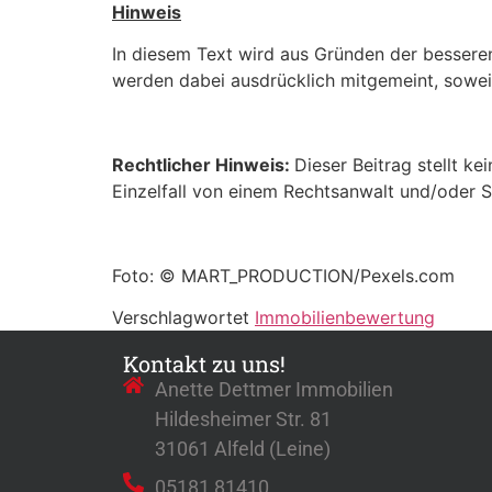
Hinweis
In diesem Text wird aus Gründen der bessere
werden dabei ausdrücklich mitgemeint, soweit 
Rechtlicher Hinweis:
Dieser Beitrag stellt ke
Einzelfall von einem Rechtsanwalt und/oder S
Foto: © MART_PRODUCTION/Pexels.com
Verschlagwortet
Immobilienbewertung
Kontakt zu uns!
Anette Dettmer Immobilien
Hildesheimer Str. 81
31061 Alfeld (Leine)
05181 81410