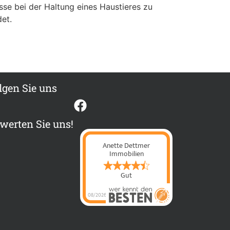
sse bei der Haltung eines Haustieres zu
et.
lgen Sie uns
werten Sie uns!
Anette Dettmer
Immobilien
Gut
08/2026
Anette Dettmer
Immobilien
hat
4.4
von
5
Sternen |
60
Anette Dettmer
Immobilien
Bewertungen
auf