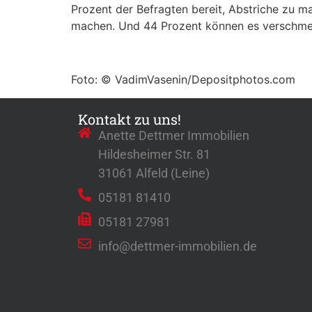
Prozent der Befragten bereit, Abstriche zu m
machen. Und 44 Prozent können es verschmerz
Foto: © VadimVasenin/Depositphotos.com
Kontakt zu uns!
Anette Dettmer Immobilien
Hildesheimer Str. 81
31061 Alfeld (Leine)
05181 81410
05181 27981
info@dettmer-immobilien.de