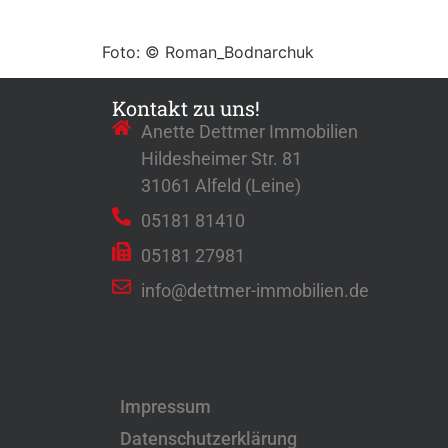
Foto: © Roman_Bodnarchuk
Kontakt zu uns!
Anette Dettmer Immobilien
Hildesheimer Str. 81
31061 Alfeld (Leine)
05181 81410
05181 27981
info@dettmer-immobilien.de
Impressum
Datenschutzerklärung