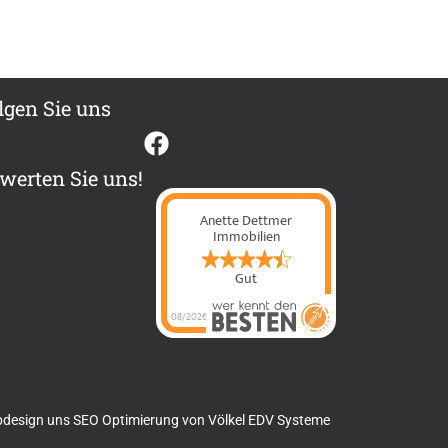
lgen Sie uns
werten Sie uns!
Anette Dettmer
Immobilien
Gut
08/2026
Anette Dettmer
Immobilien
hat
4.4
von
5
Sternen |
60
Anette Dettmer
Immobilien
Bewertungen
auf
werkenntdenBESTEN.de
design uns SEO Optimierung von
Völkel EDV Systeme