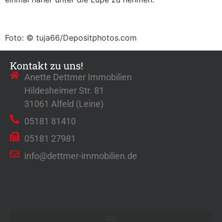
Foto: © tuja66/Depositphotos.com
Kontakt zu uns!
Anette Dettmer Immobilien
Hildesheimer Str. 81
31061 Alfeld (Leine)
05181 81410
05181 27981
info@dettmer-immobilien.de