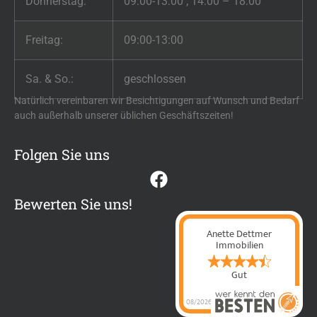
Donnerstag:
09:00-13:00 ; 14:00 – 18:00
Freitag:
09:00-13:00
Sa. & So.:
geschlossen
Natürlich vereinbaren wir Besichtigungen auf Wunsch und Bedarf
auch außerhalb unserer üblichen Geschäftszeiten!
Folgen Sie uns
Bewerten Sie uns!
Anette Dettmer
Immobilien
Gut
08/2026
Anette Dettmer
Immobilien
hat
4.4