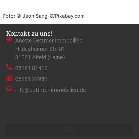
Foto: © Jeon Sang-O/Pixabay.com
Kontakt zu uns!
Anette Dettmer Immobilien
Hildesheimer Str. 81
31061 Alfeld (Leine)
05181 81410
05181 27981
info@dettmer-immobilien.de