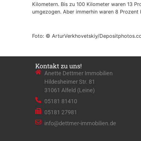
Kilometern. Bis zu 100 Kilometer waren 13 Pro
umgezogen. Aber immerhin waren 8 Prozent be
Foto: © ArturVerkhovetskiy/Depositphotos.
Kontakt zu uns!
Anette Dettmer Immobilien
Hildesheimer Str. 81
31061 Alfeld (Leine)
05181 81410
05181 27981
info@dettmer-immobilien.de