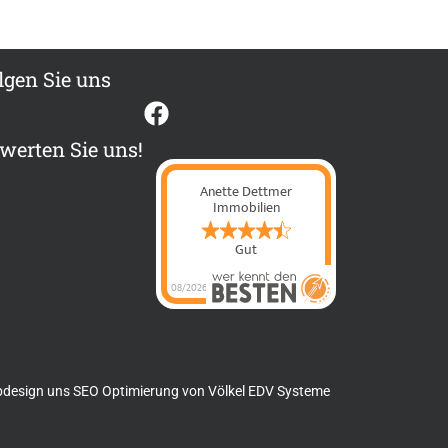
lgen Sie uns
werten Sie uns!
Anette Dettmer
Immobilien
Gut
08/2026
Anette Dettmer
Immobilien
hat
4.4
von
5
Sternen |
60
Anette Dettmer
Immobilien
Bewertungen
auf
werkenntdenBESTEN.de
design uns SEO Optimierung von
Völkel EDV Systeme