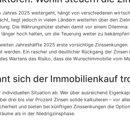
s Jahres 2025 weitergeht, hängt von verschiedenen wirtsch
ächt, liegt jedoch in vielen Ländern weiterhin über den Ziel
hlung. Die Währungshüter stehen damit vor einem Dilemma: S
h länger hoch halten, um die Teuerung weiter zu bekämpfen
eiten Jahreshälfte 2025 erste vorsichtige Zinssenkungen. 
 werden. Ein rascher und deutlicher Rückgang der Zinsen in
t des Wartens das Risiko, dass die Wunschimmobilie vom Ma
nt sich der Immobilienkauf tr
individuellen Situation ab. Wer über ausreichend Eigenkapita
i drei bis vier Prozent Zinsen solide kalkulieren – vor all
cherheit und bieten bei künftigen Zinssenkungen die Optio
äume als in der Niedrigzinsphase.