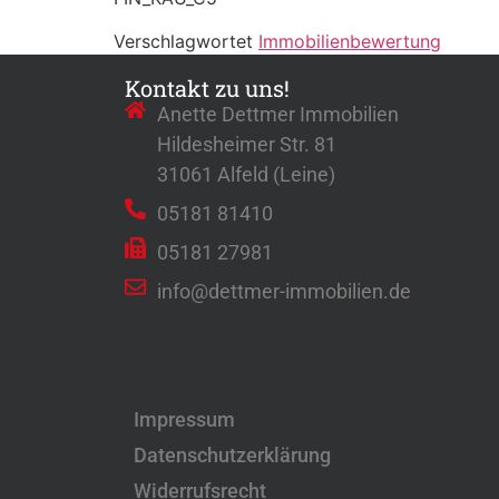
Verschlagwortet
Immobilienbewertung
Kontakt zu uns!
Anette Dettmer Immobilien
Hildesheimer Str. 81
31061 Alfeld (Leine)
05181 81410
05181 27981
info@dettmer-immobilien.de
Impressum
Datenschutzerklärung
Widerrufsrecht