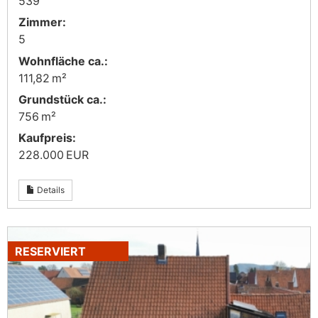
539
Zimmer:
5
Wohnfläche ca.:
111,82 m²
Grund­stück ca.:
756 m²
Kaufpreis:
228.000 EUR
Details
RESERVIERT