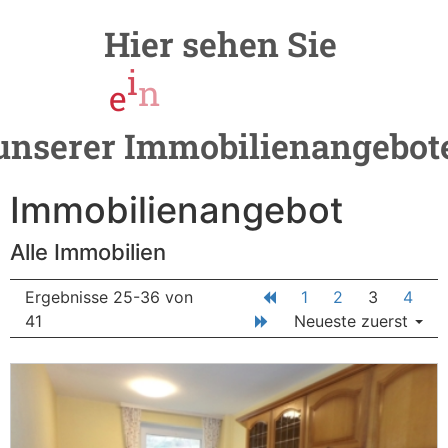
Hier
sehen
Sie
e
i
n
e
A
u
s
w
a
h
l
unserer
Immobilienangebot
Immobilien­angebot
Alle Immobilien
Ergebnisse 25-36 von
1
2
3
4
41
Neueste zuerst