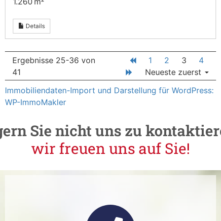
1.260 m²
Details
Ergebnisse 25-36 von
1
2
3
4
41
Neueste zuerst
Immobiliendaten-Import und Darstellung für WordPress:
WP-ImmoMakler
gern
Sie
nicht
uns
zu
kontaktier