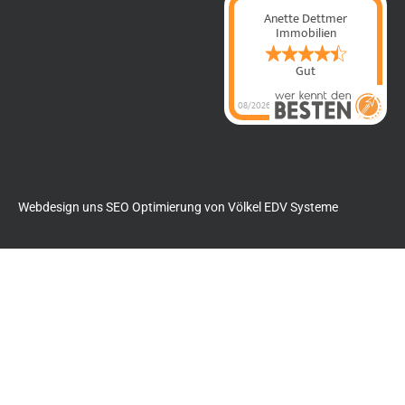
Anette Dettmer
Immobilien
Gut
08/2026
Anette Dettmer
Immobilien
hat
4.4
von
5
Sternen |
60
Anette Dettmer
Immobilien
Bewertungen
auf
werkenntdenBESTEN.de
Webdesign uns SEO Optimierung von
Völkel EDV Systeme